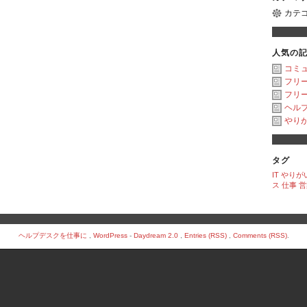
カテ
人気の
コミ
フリ
フリ
ヘル
やり
タグ
IT
やりが
ス
仕事
営
ヘルプデスクを仕事に
,
WordPress
-
Daydream 2.0
,
Entries (RSS)
,
Comments (RSS)
.