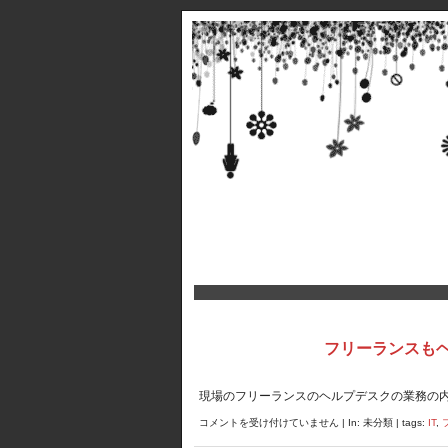
フリーランスも
現場のフリーランスのヘルプデスクの業務の
フ
コメントを受け付けていません
| In: 未分類 | tags:
IT
,
リ